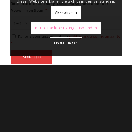
dieser Website erklären Sie sich damit einverstanden.
Bitte löse die Gleichung. Diese Maßnahme dient der
Abwehr von Spam
*
Akzeptieren
1 + 1 = ?
Nur Benachrichtigung ausblenden
J'ai pris connaissance de la
politique de confidentialité
*
Einstellungen
This post is also available in:
Français
(
Französisch
)
KONTAKT
AMQG/AUFG, 1200 Genève
AMQG/AUFG, 8000 Zürich