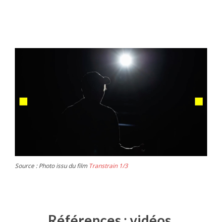
Source : Photo issu du film
Transtrain 1/3
Références : vidéos,