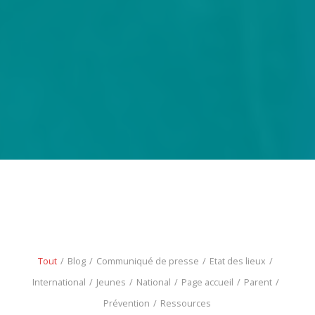
Tout
/
Blog
/
Communiqué de presse
/
Etat des lieux
/
International
/
Jeunes
/
National
/
Page accueil
/
Parent
/
Prévention
/
Ressources