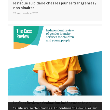
le risque suicidaire chez les jeunes transgenres /
non binaires
23 septembre 2025
Le Cass Review : évaluation indépendante des
services de genre pour mineurs au Royaume-Uni
Ce site utilise des cookies. En continuant à naviguer sur