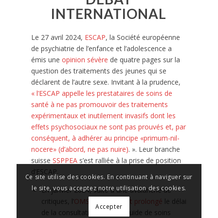
INTERNATIONAL
Le 27 avril 2024,
ESCAP
, la Société européenne
de psychiatrie de l’enfance et l’adolescence a
émis une
opinion sévère
de quatre pages sur la
question des traitements des jeunes qui se
déclarent de l’autre sexe. Invitant à la prudence,
« l’ESCAP appelle les prestataires de soins de
santé à ne pas promouvoir des traitements
expérimentaux et inutilement invasifs dont les
effets psychosociaux ne sont pas prouvés et, par
conséquent, à adhérer au principe «primum-nil-
nocere» (d’abord, ne pas nuire)
. ». Leur branche
suisse
SSPPEA
s’est ralliée à la prise de position
d’ESCAP.
Ce site utilise des cookies. En continuant à naviguer sur
le site, vous acceptez notre utilisation des cookies.
En janvier 2024, suite à une avalanche de
critiques, l’
OMS a réouvert et prolongé
le délai
Accepter
de la con
sultation sur son Guide de soins