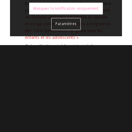
transgenres et a annoncé qu’il ne concernera
Masquer la notification uniquement
pas les mineurs, car «
après examen, la base
de données probante est limitée et variable
en ce qui concerne les résultats à long terme
Paramètres
des soins d’affirmation du genre pour les
enfants et les adolescents ».
Outre atlantique, où le sujet se règle
politiquement et en justice, en janvier 2025, le
gouvernement américain
a interdit par décret
présidentiel tout traitements hormonaux et
chirurgicaux de « genre » aux moins de 19
ans.
Un rapport scientifique exhaustif
commandité par le HHS (Ministère de la
santé) a paru le 1er mai 2025 et été revu par
les pairs en novembre 2025, mettant en
lumière les risques significatifs des
traitements médicaux de « transition
pédiatrique » et le manque de données
probantes. En décembre 2025, le HHS
interdit