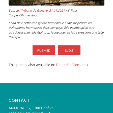
Source :
Tribune de Genève, 31.01.2021
/ © Paul
Cooper/Shutterstock
Keira Bell: cette transgenre britannique a fait suspendre les
traitements hormonaux dans son pays. Elle estime qu’en tant
qu’adolescente, elle était trop jeune pour se faire prescrire une telle
thérapie.
PUBMED
BLOG
This post is also available in:
Deutsch
(
Allemand
)
CONTACT
AMQG/AUFG, 1200 Genève