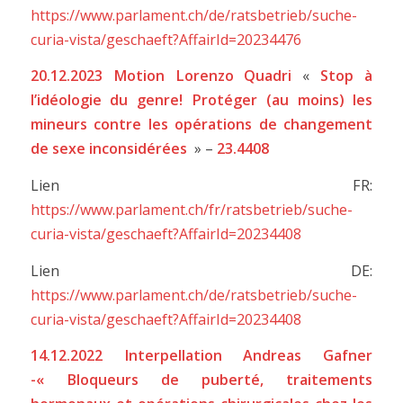
https://www.parlament.ch/de/ratsbetrieb/suche-
curia-vista/geschaeft?AffairId=20234476
20.12.2023 Motion Lorenzo Quadri
«
Stop à
l’idéologie du genre! Protéger (au moins) les
mineurs contre les opérations de changement
de sexe inconsidérées
» –
23.4408
Lien FR:
https://www.parlament.ch/fr/ratsbetrieb/suche-
curia-vista/geschaeft?AffairId=20234408
Lien DE:
https://www.parlament.ch/de/ratsbetrieb/suche-
curia-vista/geschaeft?AffairId=20234408
14.12.2022 Interpellation Andreas Gafner
-« Bloqueurs de puberté, traitements