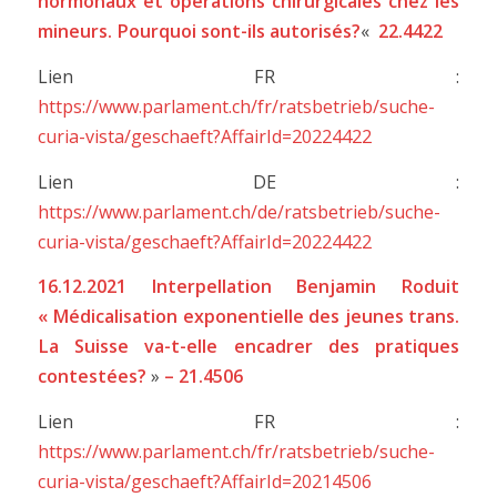
hormonaux et opérations chirurgicales chez les
mineurs. Pourquoi sont-ils autorisés?
«
22.4422
Lien FR :
https://www.parlament.ch/fr/ratsbetrieb/suche-
curia-vista/geschaeft?AffairId=20224422
Lien DE :
https://www.parlament.ch/de/ratsbetrieb/suche-
curia-vista/geschaeft?AffairId=20224422
16.12.2021 Interpellation Benjamin Roduit
« Médicalisation exponentielle des jeunes trans.
La Suisse va-t-elle encadrer des pratiques
contestées?
»
– 21.4506
Lien FR :
https://www.parlament.ch/fr/ratsbetrieb/suche-
curia-vista/geschaeft?AffairId=20214506