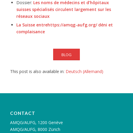
Dossier:
Les noms de médecins et d’hôpitaux
suisses spécialisés circulent largement sur les
réseaux sociaux
La Suisse entrehttps://amqg-aufg.org/ déni et
complaisance
BLOG
This post is also available in:
Deutsch
(
Allemand
)
CONTACT
AMQG/AUFG, 1200 Genève
AMQG/AUFG, 8000 Zürich