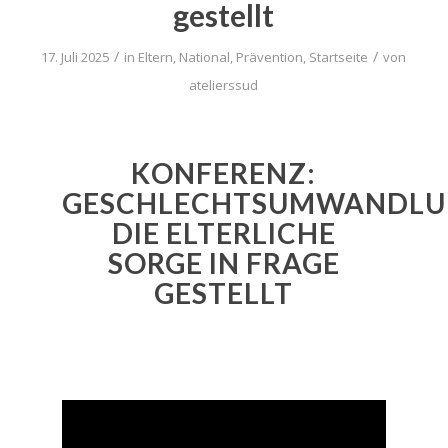
gestellt
/
/
17. Juli 2025
in
Eltern
,
National
,
Prävention
,
Startseite
von
atelierssud
KONFERENZ:
GESCHLECHTSUMWANDLU
DIE ELTERLICHE
SORGE IN FRAGE
GESTELLT