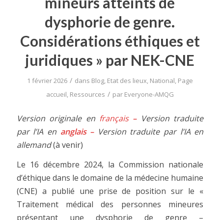
mineurs atteints de
dysphorie de genre.
Considérations éthiques et
juridiques » par NEK-CNE
/
1 février 2026
dans
Blog
,
Etat des lieux
,
National
,
Page
/
accueil
,
Ressources
par
Everyone-AMQG
Version originale en
français
–
Version traduite
par l’IA en
anglais
–
Version traduite par l’IA en
allemand
(à venir)
Le 16 décembre 2024, la Commission nationale
d’éthique dans le domaine de la médecine humaine
(CNE) a publié une prise de position sur le «
Traitement médical des personnes mineures
présentant une dysphorie de genre –