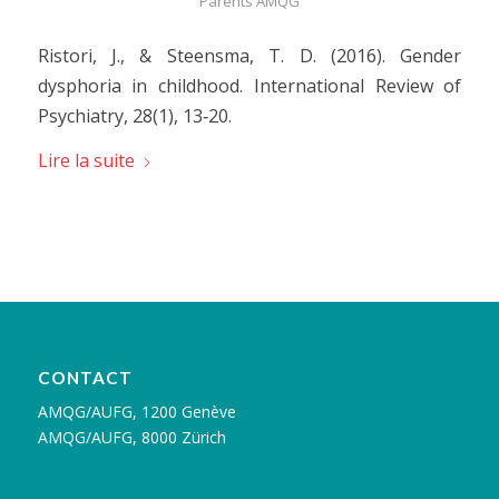
Parents AMQG
Ristori, J., & Steensma, T. D. (2016). Gender
dysphoria in childhood. International Review of
Psychiatry, 28(1), 13‑20.
Lire la suite
CONTACT
AMQG/AUFG, 1200 Genève
AMQG/AUFG, 8000 Zürich