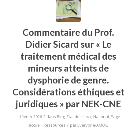
Commentaire du Prof.
Didier Sicard sur « Le
traitement médical des
mineurs atteints de
dysphorie de genre.
Considérations éthiques et
juridiques » par NEK-CNE
/
1 février 2026
dans
Blog
,
Etat des lieux
,
National
,
Page
/
accueil
,
Ressources
par
Everyone-AMQG