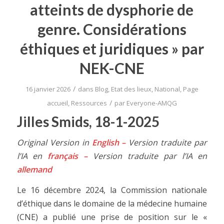
atteints de dysphorie de
genre. Considérations
éthiques et juridiques » par
NEK-CNE
/
16 janvier 2026
dans
Blog
,
Etat des lieux
,
National
,
Page
/
accueil
,
Ressources
par
Everyone-AMQG
Jilles Smids, 18-1-2025
Original Version in
English
–
Version traduite par
l’IA en
français
–
Version traduite par l’IA en
allemand
Le 16 décembre 2024, la Commission nationale
d’éthique dans le domaine de la médecine humaine
(CNE) a publié une prise de position sur le «