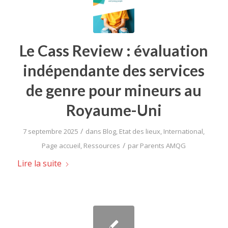
Le Cass Review : évaluation
indépendante des services
de genre pour mineurs au
Royaume-Uni
/
7 septembre 2025
dans
Blog
,
Etat des lieux
,
International
,
/
Page accueil
,
Ressources
par
Parents AMQG
Lire la suite