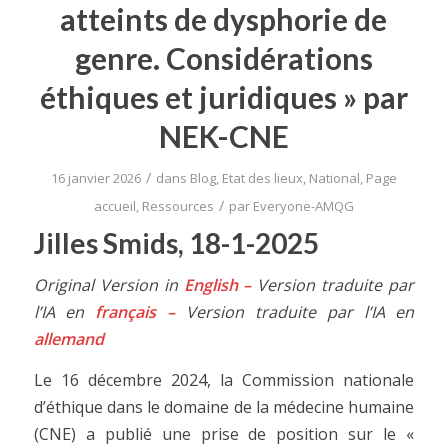
atteints de dysphorie de
genre. Considérations
éthiques et juridiques » par
NEK-CNE
/
16 janvier 2026
dans
Blog
,
Etat des lieux
,
National
,
Page
/
accueil
,
Ressources
par
Everyone-AMQG
Jilles Smids, 18-1-2025
Original Version in
English
–
Version traduite par
l’IA en
français
–
Version traduite par l’IA en
allemand
Le 16 décembre 2024, la Commission nationale
d’éthique dans le domaine de la médecine humaine
(CNE) a publié une prise de position sur le «