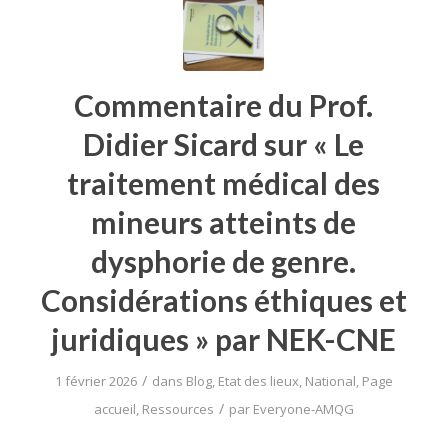
Commentaire du Prof.
Didier Sicard sur « Le
traitement médical des
mineurs atteints de
dysphorie de genre.
Considérations éthiques et
juridiques » par NEK-CNE
/
1 février 2026
dans
Blog
,
Etat des lieux
,
National
,
Page
/
accueil
,
Ressources
par
Everyone-AMQG