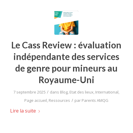
Le Cass Review : évaluation
indépendante des services
de genre pour mineurs au
Royaume-Uni
/
7 septembre 2025
dans
Blog
,
Etat des lieux
,
International
,
/
Page accueil
,
Ressources
par
Parents AMQG
Lire la suite