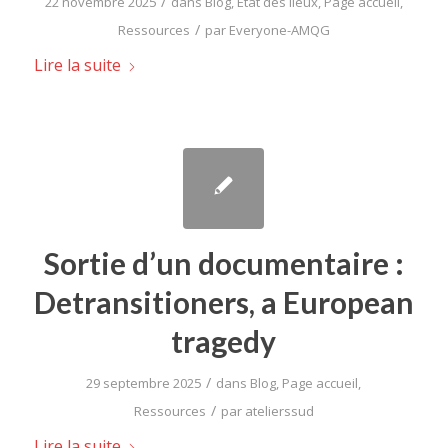
/
22 novembre 2025
dans
Blog
,
Etat des lieux
,
Page accueil
,
/
Ressources
par
Everyone-AMQG
Lire la suite
Sortie d’un documentaire :
Detransitioners, a European
tragedy
/
29 septembre 2025
dans
Blog
,
Page accueil
,
/
Ressources
par
atelierssud
Lire la suite